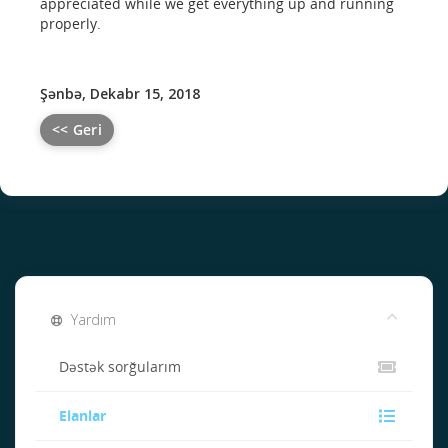
appreciated while we get everything up and running
properly.
Şənbə, Dekabr 15, 2018
<< Geri
Yardım
Dəstək sorğularım
Elanlar