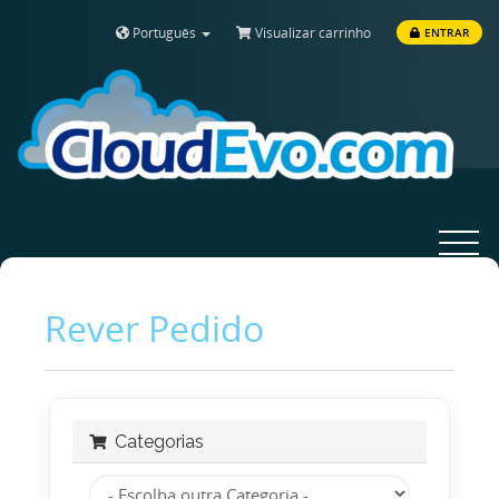
Português
Visualizar carrinho
ENTRAR
Toggle
navigat
Rever Pedido
Categorias