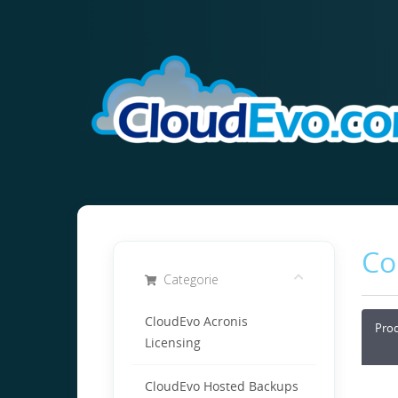
Co
Categorie
CloudEvo Acronis
Pro
Licensing
CloudEvo Hosted Backups