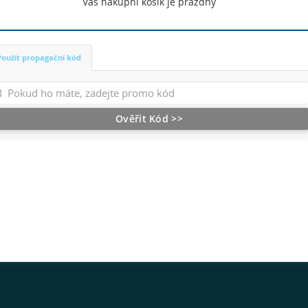
Váš nákupní košík je prázdný
Použít propagační kód
Ověřit Kód >>