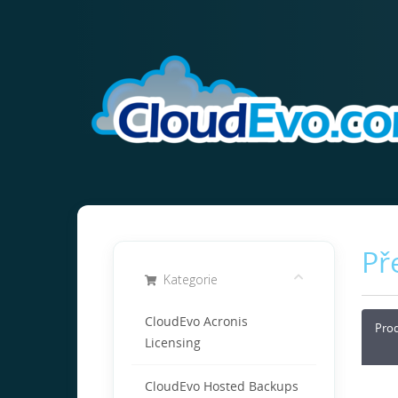
Př
Kategorie
CloudEvo Acronis
Pro
Licensing
CloudEvo Hosted Backups