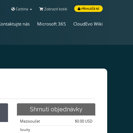
Čeština
Zobrazit košík
PŘIHLÁŠENÍ
Kontaktujte nás
Microsoft 365
CloudEvo Wiki
Shrnutí objednávky
Mezisoučet
$0.00 USD
Součty