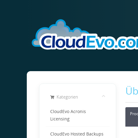
Üb
Kategorien
CloudEvo Acronis
Pro
Licensing
CloudEvo Hosted Backups