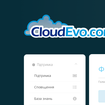
Підтримка
Ф
Підтримка
Голо
Сповіщення
База знань