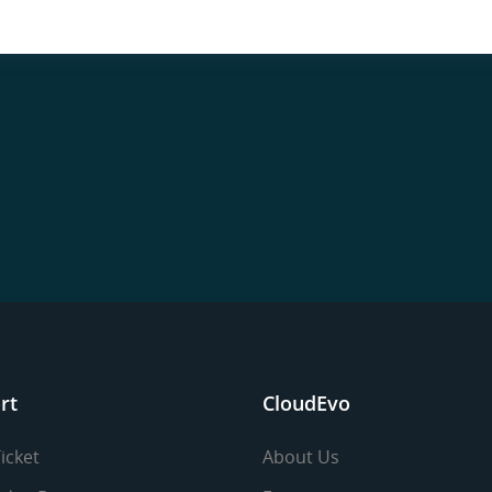
rt
CloudEvo
icket
About Us