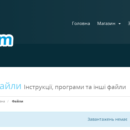
Головна
Магазин
айли
Інструкції, програми та інші файли
вна
Файли
Завантажень немає