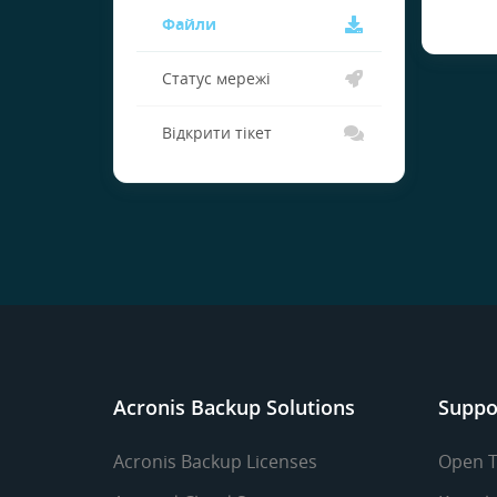
Файли
Статус мережі
Відкрити тікет
Acronis Backup Solutions
Suppo
Acronis Backup Licenses
Open T