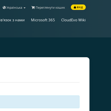
Українська
Переглянути кошик
ВХІД
Зв'язок з нами
Microsoft 365
CloudEvo Wiki