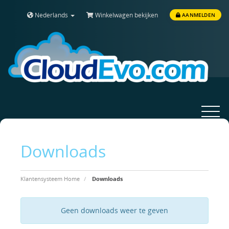
Nederlands
Winkelwagen bekijken
AANMELDEN
Toggle
navigat
Downloads
Klantensysteem Home
Downloads
Geen downloads weer te geven