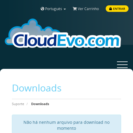
Português
Ver Carrinho
ENTRAR
Toggle
navigat
Downloads
Suporte
Downloads
Não há nenhum arquivo para download no
momento