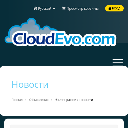
Русский
Просмотр корзины
ВХОД
Toggle
navigat
Новости
Портал
Объявления
более ранние новости