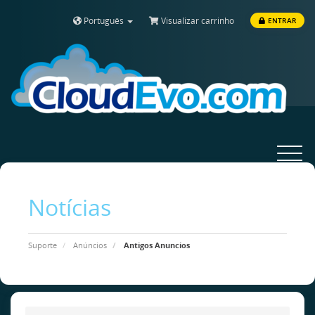
Português
Visualizar carrinho
ENTRAR
Toggle
navigat
Notícias
Suporte
Anúncios
Antigos Anuncios